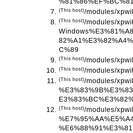
%81%86%EF%BC%8
(This host)
/modules/xpwi
(This host)
/modules/xpwi
Windows%E3%81%A
82%A1%E3%82%A4
C%89
(This host)
/modules/xpwik
(This host)
/modules/xpwi
(This host)
/modules/xpwi
%E3%83%9B%E3%8
E3%83%BC%E3%82
(This host)
/modules/xpwi
%E7%95%AA%E5%A
%E6%88%91%E3%8