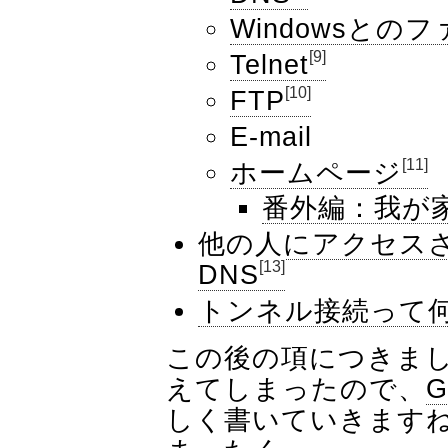
Windowsとの
[9]
Telnet
[10]
FTP
E-mail
[11]
ホームページ
番外編：我が家
他の人にアクセス
[13]
DNS
トンネル接続って何
この後の項につきましては
えてしまったので、
G
しく書いていきます