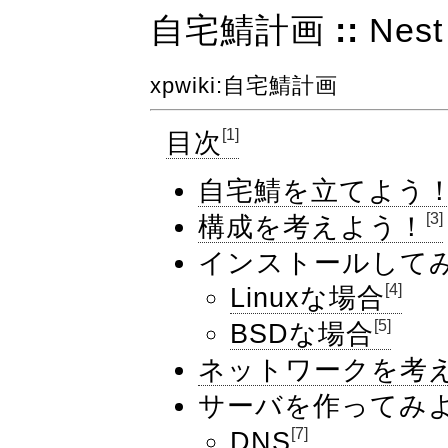
自宅鯖計画
::
Nest
xpwiki
:自宅鯖計画
[1]
目次
自宅鯖を立てよう
[3]
構成を考えよう！
インストールして
[4]
Linuxな場合
[5]
BSDな場合
ネットワークを考
サーバを作ってみ
[7]
DNS