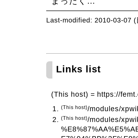
まったく…
Last-modified: 2010-03-07 
Links list
(This host) = https://femt
(This host)
/modules/xpwik
(This host)
/modules/xpwi
%E8%87%AA%E5%A