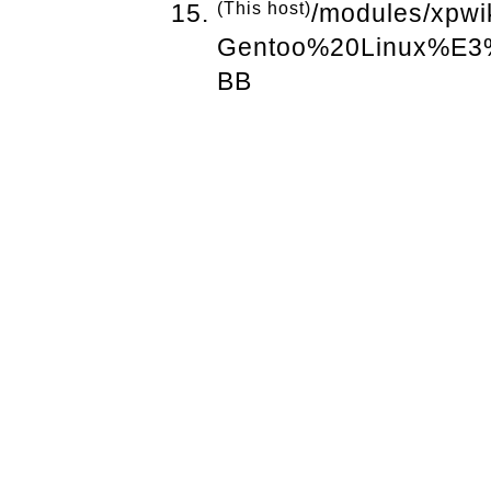
(This host)
/modules/xpwi
Gentoo%20Linux%
BB