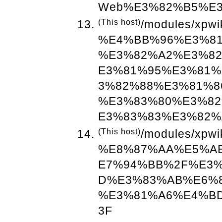
Web%E3%82%B5%E
(This host)
/modules/xpwi
%E4%BB%96%E3%8
%E3%82%A2%E3%8
E3%81%95%E3%81
3%82%88%E3%81%8
%E3%83%80%E3%8
E3%83%83%E3%82%
(This host)
/modules/xpwi
%E8%87%AA%E5%A
E7%94%BB%2F%E3%
D%E3%83%AB%E6%
%E3%81%A6%E4%B
3F