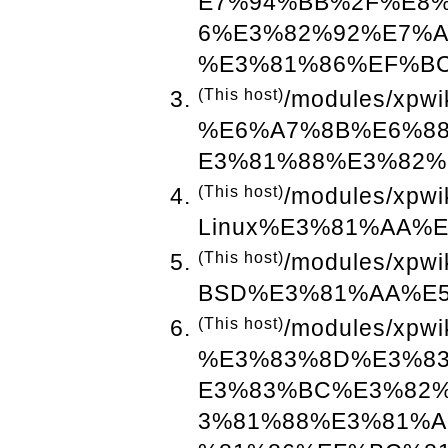
E7%94%BB%2F%E8
6%E3%82%92%E7%
%E3%81%86%EF%B
(This host)
/modules/xpwi
%E6%A7%8B%E6%8
E3%81%88%E3%82%
(This host)
/modules/xpwi
Linux%E3%81%AA%
(This host)
/modules/xpwi
BSD%E3%81%AA%E
(This host)
/modules/xpwi
%E3%83%8D%E3%8
E3%83%BC%E3%82
3%81%88%E3%81%A