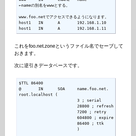
←nameの別名をwwwとする。

www.foo.netでアクセスできるようになります。

host1   IN      A       192.168.1.10

host1   IN      A       192.168.1.11
これをfoo.net.zoneというファイル名でセーブして
おきます。
次に逆引きデータベースです。
$TTL 86400

@       IN      SOA     name.foo.net.  
root.localhost (

                        3 ; serial

                        28800 ; refresh

                        7200 ; retry

                        604800 ; expire

                        86400 ; ttk

                        ) 
