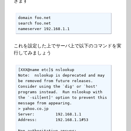
きます
domain foo.net

search foo.net

nameserver 192.168.1.1
これを設定した上でサーバ上で以下のコマンドを実
行してみましょう
[XXX@name etc]$ nslookup

Note:  nslookup is deprecated and may 
be removed from future releases.

Consider using the `dig' or `host' 
programs instead.  Run nslookup with

the `-sil[ent]' option to prevent this 
message from appearing.

> yahoo.co.jp

Server:         192.168.1.1

Address:        192.168.1.1#53

Non-authoritative answer:
