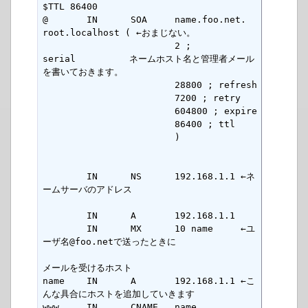
$TTL 86400

@       IN      SOA     name.foo.net.  
root.localhost ( ←おまじない。

                        2 ; 
serial　　　　　　ネームホスト名と管理者メール
を書いておきます。

                        28800 ; refresh

                        7200 ; retry

                        604800 ; expire

                        86400 ; ttl

                        )  

        IN      NS      192.168.1.1 ←ネ
ームサーバのアドレス

        IN      A       192.168.1.1 

        IN      MX      10 name     ←ユ
ーザ名@foo.netで送ったときに

メールを受けるホスト

name    IN      A       192.168.1.1 ←こ
んな具合にホストを追加していきます

www     IN      CNAME   name        