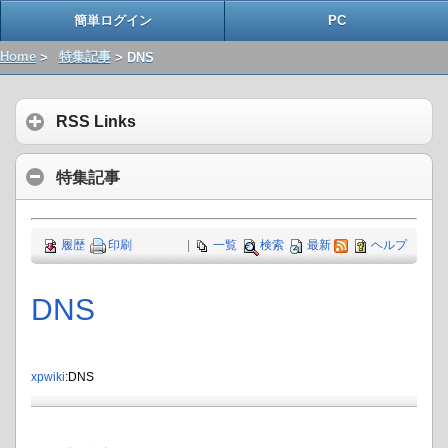
簡単ログイン
PC
Home
>
特集記事
> DNS
RSS Links
特集記事
履歴
印刷
|
一覧
検索
最新
ヘルプ
DNS
xpwiki
:DNS