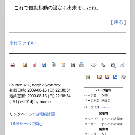
これで自動起動の設定も出来ましたね。
[
戻る
]
添付ファイル
:
Counter: 3796, today: 2, yesterday: 1
初版日時: 2009-08-16 (日) 22:38:34
ぺージ情報
最終更新: 2009-08-16 (日) 22:38:34
ぺージ名 :
DNS
ページ別名 :
未設定
(JST) (6201d) by maruo
ページ作成 :
maruo
リンクページ:
自宅鯖計画
閲覧可
グループ :
すべての訪問者
DNSサーバで悩む
ユーザー :
すべての訪問者
編集可
グループ :
なし