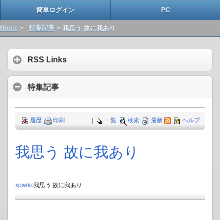
簡単ログイン
PC
Home
>
特集記事
> 我思う 故に我あり
RSS Links
特集記事
履歴
印刷
|
一覧
検索
最新
ヘルプ
我思う 故に我あり
xpwiki
:我思う 故に我あり