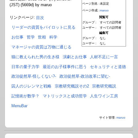
ページ別名 :
未設定
(JST) (5669d) by maruo
ページ作成 :
maruo
リンクページ:
目次
閲覧可
グループ :
すべての訪問者
リーダーの資質をパイロットに見る
ユーザー :
すべての訪問者
編集可
お仕事
哲学
世相
科学
グループ :
なし
ユーザー :
なし
マネージャの資質は万物に通じる
猫に教えられた男の生き様
演劇とお仕事
人材不足に一言
日常の量子力学
最近のお子様事件に思う
セキュリティと道徳
政治徒然草-怪しくない?-
政治徒然草-政治改革に望む-
囚人のジレンマと戦略
宗教研究概説その2
宗教研究概説
記憶術が数学？
マトリックスと成功哲学
人生ワイン工房
MenuBar
サイト管理:
maruo