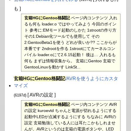
も ]
玄箱HGにGentoo格闘記
ページ内コンテンツ 入れ
るも何も loader.o ではやってみよう 今回のポイン
ト 参考に:EMモード起動のしかた 1strootの作り方
その1:Debian化ツールでも使用して その
2:GentooBeta1を使う どれが良いか?? ここからが
本番です 2ndrootを作る 1strootにてカーネルコン
パイル loader.oにて2.6.15起動！ 後は… 入れるも
何も まずは情報収集から。 玄箱にGentoo 玄箱で
GentooLinuxを動かす LinkSt...
玄箱HGにGentoo格闘記
​/AVRを使うようにカスタ
マイズ
[ AVRの設定 ]
(6197d)
玄箱HGにGentoo格闘記
ページ内コンテンツ AVR
の設定 kuroevtd ちゃんと電源が切れるようにする
起動中LEDが点滅するようにする ちなみに AVRの
設定 玄箱勉強している人には耳たこかもしれませ
んが、AVRというのは玄箱の電源ボタンや、LED