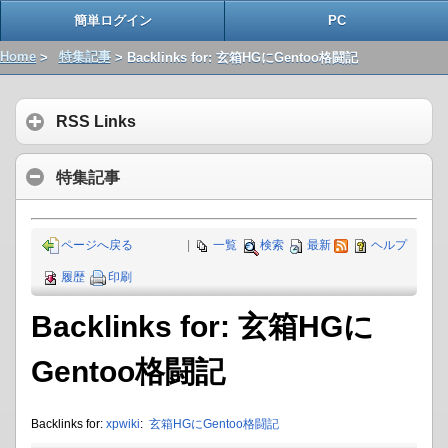
簡単ログイン
PC
Home
>
特集記事
> Backlinks for: 玄箱HGにGentoo格闘記
RSS Links
特集記事
ページへ戻る
|
一覧
検索
最新
ヘルプ
履歴
印刷
Backlinks for: 玄箱HGに
Gentoo格闘記
Backlinks for:
xpwiki
:
玄箱HGにGentoo格闘記