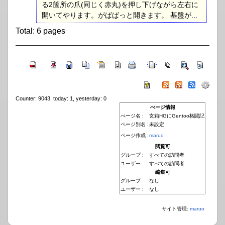
る2箇所の爪(同じく赤丸)を押し下げながら左右に
開いてやります。がばばっと開きます。 基盤が...
Total: 6 pages
Counter: 9043, today: 1, yesterday: 0
ぺージ情報
ぺージ名 :
玄箱HGにGentoo格闘記
ページ別名 :
未設定
ページ作成 :
maruo
閲覧可
グループ :
すべての訪問者
ユーザー :
すべての訪問者
編集可
グループ :
なし
ユーザー :
なし
サイト管理:
maruo