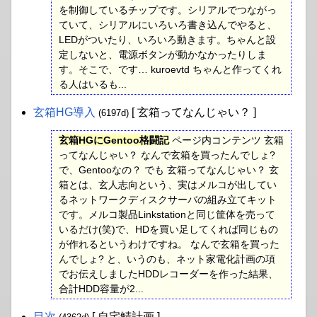
を制御しているチップです。シリアルでつながっ
ていて、シリアルにいろいろ書き込んでやると、
LEDがついたり、いろいろ動きます。ちゃんと設
定しないと、電源ボタンが動かなかったりしま
す。そこで、です… kuroevtd ちゃんと作ってくれ
る人はいるも...
玄箱HG導入
[ 玄箱ってなんじゃい？ ]
(6197d)
玄箱HGにGentoo格闘記
ページ内コンテンツ 玄箱
ってなんじゃい？ なんで玄箱を買ったんでしょ?
で、Gentooなの？ でも 玄箱ってなんじゃい？ 玄
箱とは、玄人志向という、実はメルコが出してい
るネットワークディスクサーバの組み立てキット
です。メルコ製品Linkstationと同じ筐体を売って
いるだけ(笑)で、HDを買い足してくれば同じもの
が作れるというわけですね。 なんで玄箱を買った
んでしょ? と、いうのも、ネット家電化計画の項
でお伝えしましたHDDレコーダーを作った結果、
合計HDD容量が2...
目次
[ 自宅鯖計画 ]