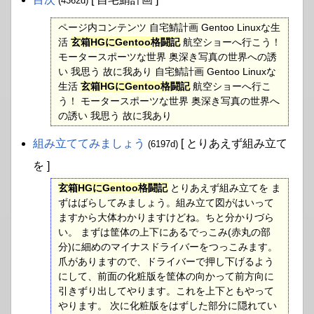
(4362d)
ページ内コンテンツ 自宅鯖計画 Gentoo Linuxな生
活
玄箱HGにGentoo格闘記
航空ショーへ行こう！
モータースポーツな世界 奥深き写真の世界への誘
い 我思う 故に我あり 自宅鯖計画 Gentoo Linuxな
生活
玄箱HGにGentoo格闘記
航空ショーへ行こ
う！ モータースポーツな世界 奥深き写真の世界へ
の誘い 我思う 故に我あり
組み立ててみましょう
[ とりあえず組み立て
(6197d)
を ]
玄箱HGにGentoo格闘記
とりあえず組み立てを ま
ずはばらしてみましょう。組み立て図がはいって
ますから大体わかりますけどね。ちと分かりづら
い。 まずは筐体の上下にあるでっこみ(赤丸の部
分)に細めのマイナスドライバーをつっこみます。
爪がありますので、ドライバーで押し下げるよう
にして、前面の化粧版を筐体の向かって前方向に
引きずり出してやります。これを上下ともやって
やります。 次に化粧版をはずした部分に隠れてい