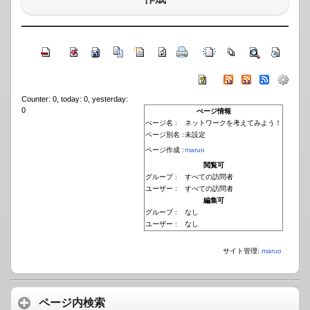
Counter: 0, today: 0, yesterday:
0
ぺージ情報
ぺージ名 :
ネットワークを考えてみよう！
ページ別名 :
未設定
ページ作成 :
maruo
閲覧可
グループ :
すべての訪問者
ユーザー :
すべての訪問者
編集可
グループ :
なし
ユーザー :
なし
サイト管理:
maruo
ページ内検索