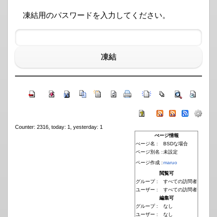
凍結用のパスワードを入力してください。
凍結
Counter: 2316, today: 1, yesterday: 1
ぺージ情報
ぺージ名 :
BSDな場合
ページ別名 :
未設定
ページ作成 :
maruo
閲覧可
グループ :
すべての訪問者
ユーザー :
すべての訪問者
編集可
グループ :
なし
ユーザー :
なし