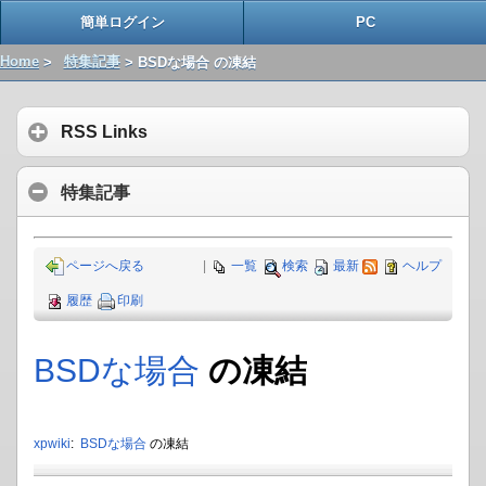
簡単ログイン
PC
Home
>
特集記事
> BSDな場合 の凍結
RSS Links
特集記事
ページへ戻る
|
一覧
検索
最新
ヘルプ
履歴
印刷
BSDな場合
の凍結
xpwiki
:
BSDな場合
の凍結