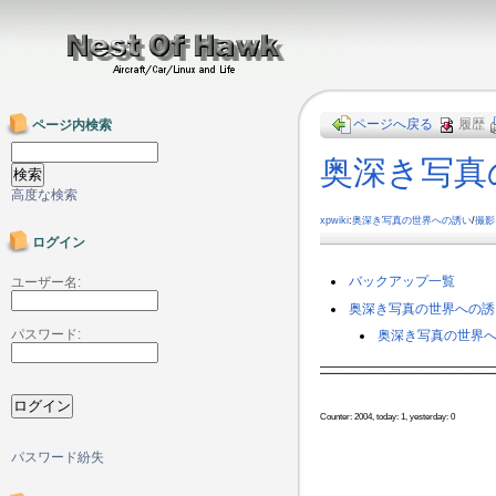
ページへ戻る
履歴
ページ内検索
奥深き写真
高度な検索
xpwiki
:
奥深き写真の世界への誘い
/
撮影
ログイン
バックアップ一覧
ユーザー名:
奥深き写真の世界への誘い
パスワード:
奥深き写真の世界への
Counter: 2004, today: 1, yesterday: 0
パスワード紛失