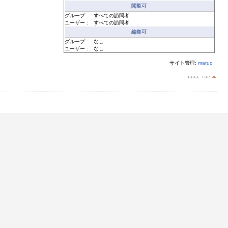
閲覧可
グループ :
すべての訪問者
ユーザー :
すべての訪問者
編集可
グループ :
なし
ユーザー :
なし
サイト管理:
maruo