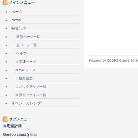
メインメニュー
ホーム
News
特集記事
最新ページ一覧
全ページ一覧
ヘルプ
Powered by XOOPS Cube 2.2© 
» 関連ページ
» Wikiソース
» 編集履歴
» バックアップ一覧
» 添付ファイル一覧
イベントカレンダー
サブメニュー
自宅鯖計画
Gentoo Linuxな生活