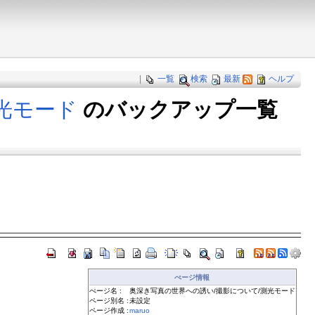
|
一覧
検索
最新
ヘルプ
測光モード
のバックアップ一覧
ぺージ情報
ぺージ名 :
奥深き写真の世界への誘い/撮影について/測光モード
ページ別名 :
未設定
ページ作成 :
maruo