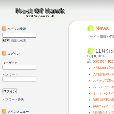
News
ページ内検索
サイト情報や目
高度な検索
11月分
ログイン
12月 8, 2014
ユーザー名:
入間基地航空
入間基地のC-
パスワード:
スナップ写真
ハーバーサー
オートパラダ
パスワード紛失
箱根 仙石原の
神宮外苑のイ
メインメニュー
渋谷街スナッ