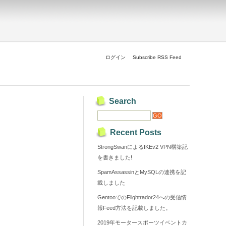
ログイン
Subscribe RSS Feed
Search
Recent Posts
StrongSwanによるIKEv2 VPN構築記
を書きました!
SpamAssassinとMySQLの連携を記
載しました
GentooでのFlightrador24への受信情
報Feed方法を記載しました。
2019年モータースポーツイベントカ