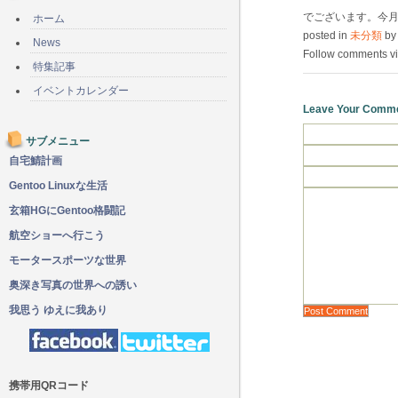
でございます。今月
ホーム
posted in
未分類
by
News
Follow comments vi
特集記事
イベントカレンダー
Leave Your Comm
サブメニュー
自宅鯖計画
Gentoo Linuxな生活
玄箱HGにGentoo格闘記
航空ショーへ行こう
モータースポーツな世界
奥深き写真の世界への誘い
我思う ゆえに我あり
携帯用QRコード