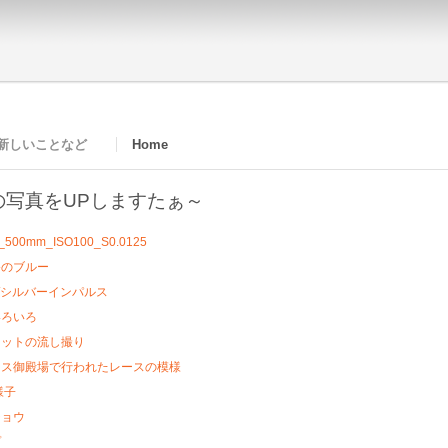
新しいことなど
Home
の写真をUPしますたぁ～
祭のブルー
1/シルバーインパルス
いろいろ
キットの流し撮り
イス御殿場で行われたレースの模様
様子
チョウ
プ