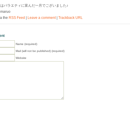
はバラエティに富んだ一月でございました♪
 maruo
a the
RSS Feed
|
Leave a comment
|
Trackback URL
ent
Name (required)
Mail (will not be published) (required)
Website