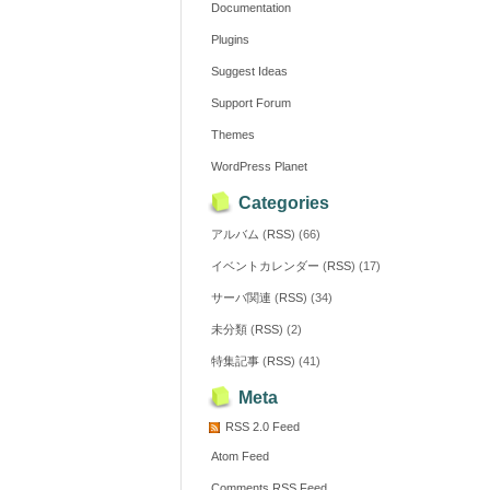
Documentation
Plugins
Suggest Ideas
Support Forum
Themes
WordPress Planet
Categories
アルバム
(
RSS
) (66)
イベントカレンダー
(
RSS
) (17)
サーバ関連
(
RSS
) (34)
未分類
(
RSS
) (2)
特集記事
(
RSS
) (41)
Meta
RSS 2.0 Feed
Atom Feed
Comments RSS Feed