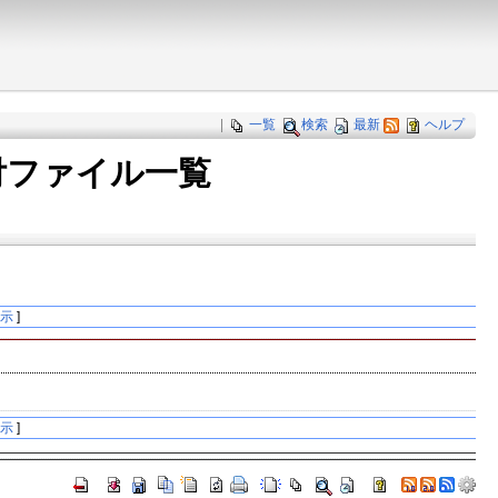
|
一覧
検索
最新
ヘルプ
付ファイル一覧
表示
]
表示
]