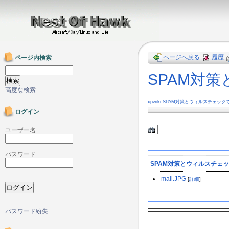
ページへ戻る
履歴
ページ内検索
SPAM対
高度な検索
xpwiki
:
SPAM対策とウィルスチェック
ログイン
ユーザー名:
パスワード:
SPAM対策とウィルスチェ
mail.JPG
[
詳細
]
パスワード紛失