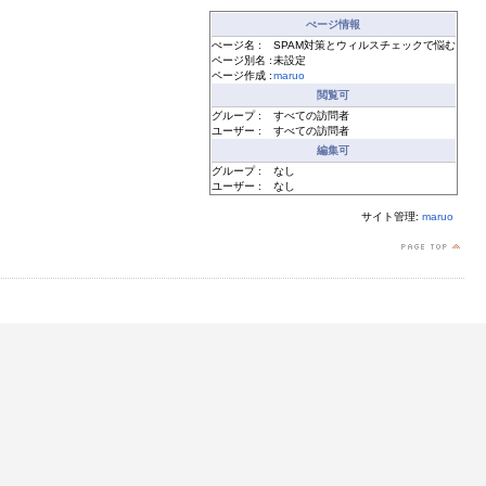
ぺージ情報
ぺージ名 :
SPAM対策とウィルスチェックで悩む
ページ別名 :
未設定
ページ作成 :
maruo
閲覧可
グループ :
すべての訪問者
ユーザー :
すべての訪問者
編集可
グループ :
なし
ユーザー :
なし
サイト管理:
maruo