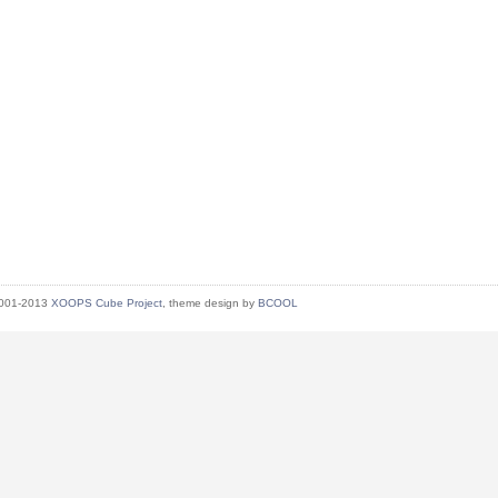
2001-2013
XOOPS Cube Project
, theme design by
BCOOL