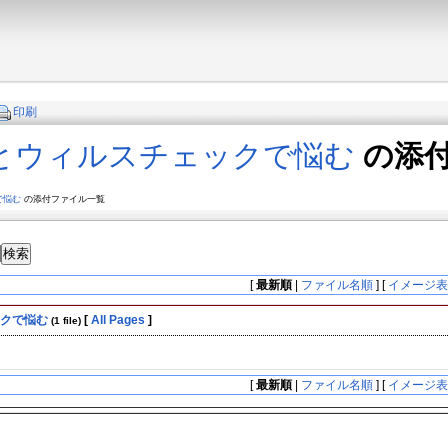
印刷
策とウィルスチェックで悩む
の添
で悩む
の添付ファイル一覧
[
最新順
|
ファイル名順
] [
イメージ
ックで悩む
[
All Pages
]
(1 file)
[
最新順
|
ファイル名順
] [
イメージ