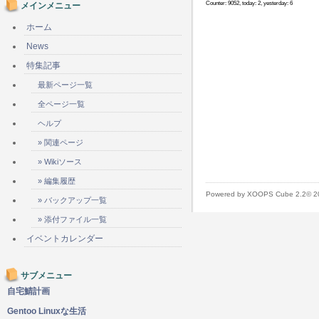
Counter: 9052, today: 2, yesterday: 6
メインメニュー
ホーム
News
特集記事
最新ページ一覧
全ページ一覧
ヘルプ
» 関連ページ
» Wikiソース
» 編集履歴
Powered by XOOPS Cube 2.2© 
» バックアップ一覧
» 添付ファイル一覧
イベントカレンダー
サブメニュー
自宅鯖計画
Gentoo Linuxな生活