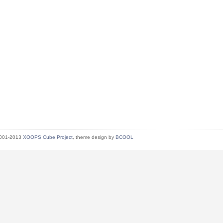
2001-2013
XOOPS Cube Project
, theme design by
BCOOL