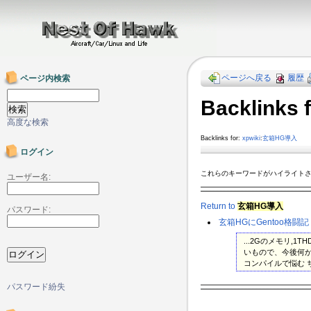
ページへ戻る
履歴
ページ内検索
Backlink
高度な検索
Backlinks for:
xpwiki
:
玄箱HG導入
ログイン
これらのキーワードがハイライト
ユーザー名:
Return to
玄箱HG導入
パスワード:
玄箱HGにGentoo格闘記
...2Gのメモリ
いもので、今後何
コンパイルで悩む ちなみ
パスワード紛失