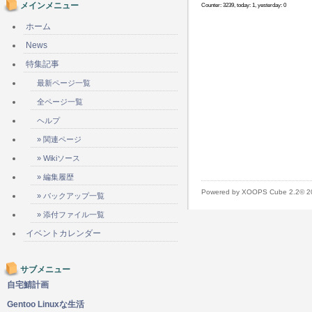
メインメニュー
Counter: 3239, today: 1, yesterday: 0
ホーム
News
特集記事
最新ページ一覧
全ページ一覧
ヘルプ
» 関連ページ
» Wikiソース
» 編集履歴
Powered by XOOPS Cube 2.2© 
» バックアップ一覧
» 添付ファイル一覧
イベントカレンダー
サブメニュー
自宅鯖計画
Gentoo Linuxな生活