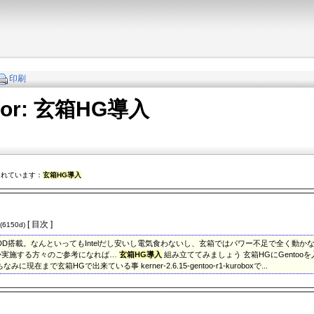
印刷
s for: 玄箱HG導入
されています：
玄箱HG導入
[ 目次 ]
(6150d)
,1THDD搭載。なんといってもIntelだし安いし電気食わないし、玄箱ではパワー不足で全
か実施する方々のご参考になれば…
玄箱HG導入
組み立ててみましょう 玄箱HGにGentoo
に現在まで玄箱HGで出来ている事 kerner-2.6.15-gentoo-r1-kuroboxで...