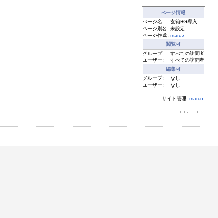
ぺージ情報
ぺージ名 :
玄箱HG導入
ページ別名 :
未設定
ページ作成 :
maruo
閲覧可
グループ :
すべての訪問者
ユーザー :
すべての訪問者
編集可
グループ :
なし
ユーザー :
なし
サイト管理:
maruo