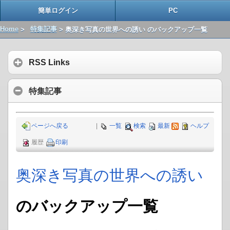
簡単ログイン
PC
Home
>
特集記事
> 奥深き写真の世界への誘い のバックアップ一覧
RSS Links
特集記事
ページへ戻る
|
一覧
検索
最新
ヘルプ
履歴
印刷
奥深き写真の世界への誘い
のバックアップ一覧