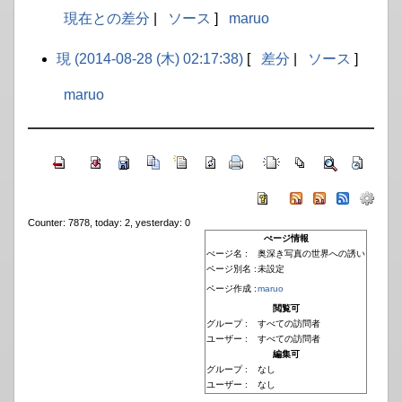
現在との差分
|
ソース
]
maruo
現 (2014-08-28 (木) 02:17:38)
[
差分
|
ソース
]
maruo
Counter: 7878, today: 2, yesterday: 0
ぺージ情報
ぺージ名 :
奥深き写真の世界への誘い
ページ別名 :
未設定
ページ作成 :
maruo
閲覧可
グループ :
すべての訪問者
ユーザー :
すべての訪問者
編集可
グループ :
なし
ユーザー :
なし