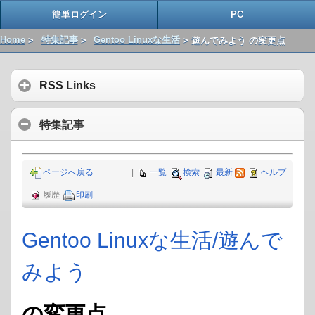
簡単ログイン
PC
Home
>
特集記事
>
Gentoo Linuxな生活
> 遊んでみよう の変更点
RSS Links
特集記事
ページへ戻る
|
一覧
検索
最新
ヘルプ
履歴
印刷
Gentoo Linuxな生活​/遊んで
みよう
の変更点