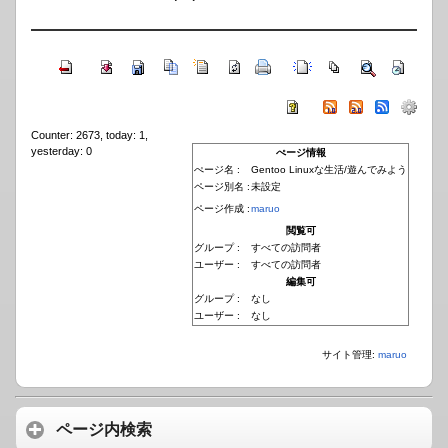
Counter: 2673, today: 1,
yesterday: 0
ぺージ情報
ぺージ名 :
Gentoo Linuxな生活/遊んでみよう
ページ別名 :
未設定
ページ作成 :
maruo
閲覧可
グループ :
すべての訪問者
ユーザー :
すべての訪問者
編集可
グループ :
なし
ユーザー :
なし
サイト管理:
maruo
ページ内検索