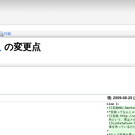
印刷
入
の変更点
現: 2009-08-20 
Line 1:
+
[[玄箱HGにGent
+
*玄箱ってなんじゃい？
+
[[玄箱:http://w
向という、実はメ
[[Linkstation:
体を売っているだけ
+
+
*なんで玄箱を買ったん