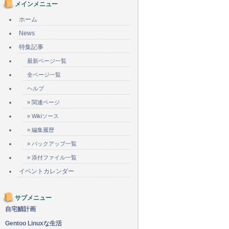
メインメニュー
ホーム
News
特集記事
最新ページ一覧
全ページ一覧
ヘルプ
» 関連ページ
» Wikiソース
» 編集履歴
» バックアップ一覧
» 添付ファイル一覧
イベントカレンダー
サブメニュー
自宅鯖計画
Gentoo Linuxな生活