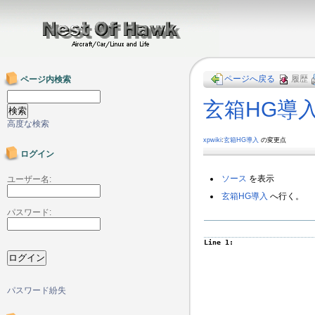
ページへ戻る
履歴
ページ内検索
玄箱HG導
高度な検索
xpwiki
:
玄箱HG導入
の変更点
ログイン
ソース
を表示
ユーザー名:
玄箱HG導入
へ行く。
パスワード:
Line 1:
パスワード紛失