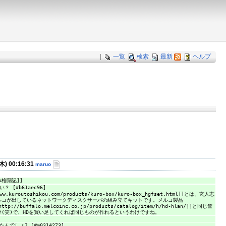
|
一覧
検索
最新
ヘルプ
(木) 00:16:31
maruo
oo格闘記]]
 [#b61aec96]
ww.kuroutoshikou.com/products/kuro-box/kuro-box_hgfset.html]]とは、玄人志
ルコが出しているネットワークディスクサーバの組み立てキットです。メルコ製品
http://buffalo.melcoinc.co.jp/products/catalog/item/h/hd-hlan/]]と同じ筐
(笑)で、HDを買い足してくれば同じものが作れるというわけですね。
でしょ? [#m0314273]