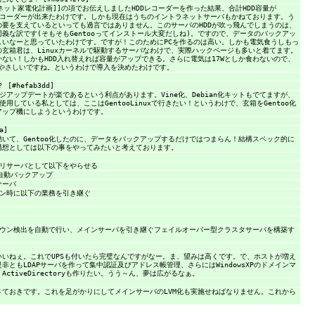
ネット家電化計画]]の項でお伝えしましたHDDレコーダーを作った結果、合計HDD容量が
HDDレコーダーが出来たわけです。しかも現在はうちのイントラネットサーバもかねております。う
の要を支えているといっても過言ではありません。このサーバのHDDが吹っ飛んでしまうのは、
義な訳です(そもそもGentooってインストール大変だしね)。ですので、データのバックアッ
しいなーと思っていたわけです。ですが！このためにPCを作るのは高い。しかも電気食うしもっ
玄箱君は、Linuxカーネルで駆動するサーバなわけで、実際ハックページも多いと着てます。
ない！しかもHDD入れ替えれば容量がアップできる。さらに電気は17Wとしか食わないので、
はやさしいですね。というわけで導入を決めたわけです。
 [#hefab3dd]
ケージアップデートが楽であるという利点があります。Vine化、Debian化キットもでてますが、
を使用している私としては、ここはGentooLinuxで行きたい！というわけで、玄箱をGentoo化
アップ機にしようというわけです。
a]
が動いて、Gentoo化したのに、データをバックアップするだけではつまらん！結構スペック的に
構想としては以下の事をやってみたいと考えております。
ダリサーバとして以下をやらせる
自動バックアップ
サーバ
ウン時に以下の業務を引き継ぐ
ダウン検出を自動で行い、メインサーバを引き継ぐフェイルオーバー型クラスタサーバを構築す
いいねぇ。これでUPSも付いたら完璧なんですがなー。ま、望みは高くです。で、ホストが増え
非ともLDAPサーバを作って集中認証及びアドレス帳管理、さらにはWindowsXPのドメインマ
ctiveDirectoryも作りたい。うう～ん、夢は広がるなぁ。
さておきです。これを足がかりにしてメインサーバのLVM化も実施せねばなりません。これから