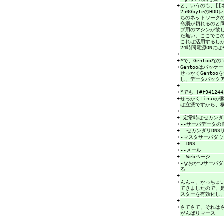
+
と、いうのも、[[
250Gbyteの
ちのネットワーク
命綱が切れるのと同
プ用のマシンが欲
た無い。ここでこの
これは活用するしか
24時間電源ONに
+
+
*で、Gentooなの？
+
Gentooはパッ
せっかくGentoo
し、データバック
+
+
*でも [#f941244
+
せっかくLinux
は立派ですから、
+
+
-定常時はセカン
+
--サーバデータの
+
--セカンダリDNS
+
-マスタサーバダ
+
--DNS
+
--メール
+
--Webページ
+
-なおかつサーバ
る
+
+
んん～、かっちょ
てきましたので、是
スターを有効化し、A
+
+
さてさて、それは
がんばりマース