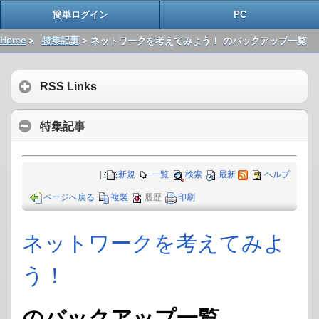
簡単ログイン
PC
Home
>
特集記事
> ネットワークを考えてみよう！ のバックアップ一覧
RSS Links
特集記事
|
新規
一覧
検索
最新
ヘルプ
ページへ戻る
複製
履歴
印刷
ネットワークを考えてみよ
う！
のバックアップ一覧