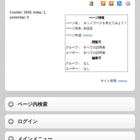
Counter: 2669, today: 1,
yesterday: 0
ぺージ情報
ぺージ名 :
ネットワークを考えてみよう！
ページ別名 :
未設定
ページ作成 :
maruo
閲覧可
グループ :
すべての訪問者
ユーザー :
すべての訪問者
編集可
グループ :
なし
ユーザー :
なし
サイト管理:
maruo
ページ内検索
ログイン
メインメニュー