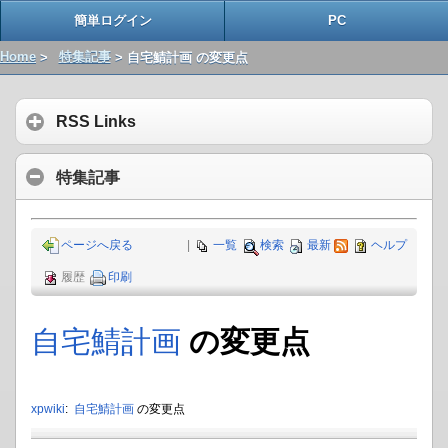
簡単ログイン
PC
Home
>
特集記事
> 自宅鯖計画 の変更点
RSS Links
特集記事
ページへ戻る
|
一覧
検索
最新
ヘルプ
履歴
印刷
自宅鯖計画
の変更点
xpwiki
:
自宅鯖計画
の変更点