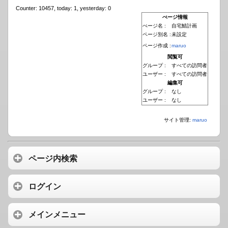
Counter: 10457, today: 1, yesterday: 0
ぺージ情報
ぺージ名 :
自宅鯖計画
ページ別名 :
未設定
ページ作成 :
maruo
閲覧可
グループ :
すべての訪問者
ユーザー :
すべての訪問者
編集可
グループ :
なし
ユーザー :
なし
サイト管理:
maruo
ページ内検索
ログイン
メインメニュー