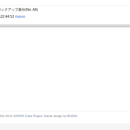
バックアップ差分(No. All)
 22:44:51
maruo
2001-2013
XOOPS Cube Project
, theme design by
BCOOL