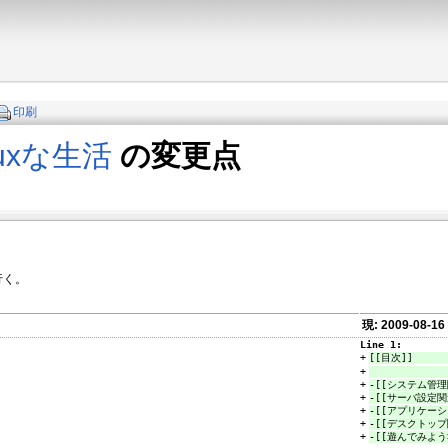
印刷
inuxな生活
の変更点
行く。
現: 2009-08-16
Line 1:
+
[[目次]]
+
+
-[[システム管理
+
-[[サーバ設定関連
+
-[[アプリケーシ
+
-[[デスクトップ
+
-[[遊んでみよう>