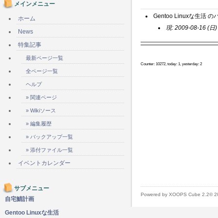
メインメニュー
Gentoo Linuxな生活 の
ホーム
現: 2009-08-16 (日)
News
特集記事
最新ページ一覧
Counter: 10272, today: 1, yesterday: 2
全ページ一覧
ヘルプ
» 関連ページ
» Wikiソース
» 編集履歴
» バックアップ一覧
» 添付ファイル一覧
イベントカレンダー
サブメニュー
Powered by XOOPS Cube 2.2© 
自宅鯖計画
Gentoo Linuxな生活