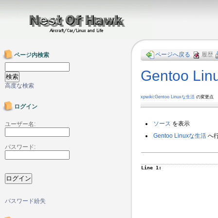
ページへ戻る
履歴
ページ内検索
Gentoo L
高度な検索
xpwiki
:
Gentoo Linuxな生活
の変更点
ログイン
ソース
を表示
ユーザー名:
Gentoo Linuxな生活
へ
パスワード:
Line 1:
パスワード紛失