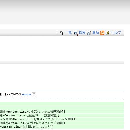
|
一覧
検索
最新
ヘルプ
 (日) 22:44:51
maruo
関連>Gentoo Linuxな生活/システム管理関連]]
>Gentoo Linuxな生活/サーバ設定関連]]
ョン関連>Gentoo Linuxな生活/アプリケーション関連]]
関連>Gentoo Linuxな生活/デスクトップ関連]]
Gentoo Linuxな生活/遊んでみよう]]