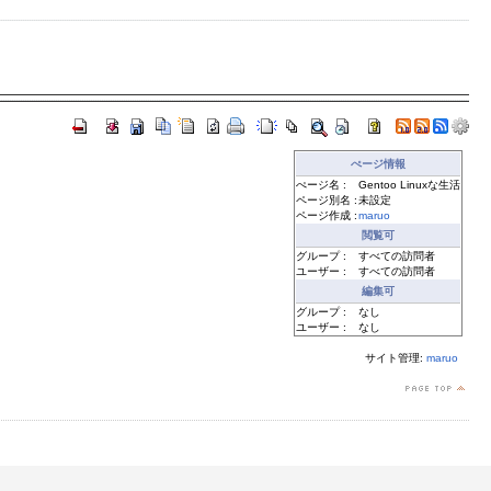
ぺージ情報
ぺージ名 :
Gentoo Linuxな生活
ページ別名 :
未設定
ページ作成 :
maruo
閲覧可
グループ :
すべての訪問者
ユーザー :
すべての訪問者
編集可
グループ :
なし
ユーザー :
なし
サイト管理:
maruo