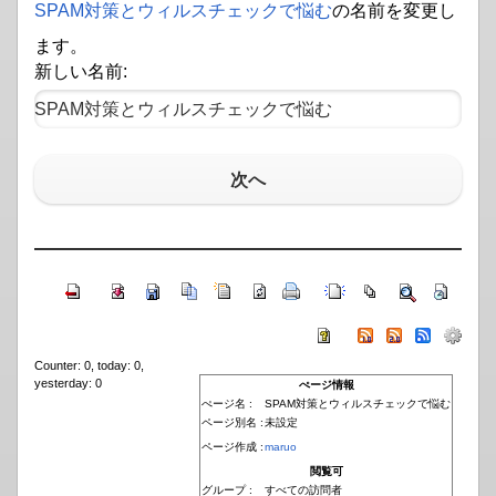
SPAM対策とウィルスチェックで悩む
の名前を変更し
ます。
新しい名前:
次へ
Counter: 0, today: 0,
yesterday: 0
ぺージ情報
ぺージ名 :
SPAM対策とウィルスチェックで悩む
ページ別名 :
未設定
ページ作成 :
maruo
閲覧可
グループ :
すべての訪問者