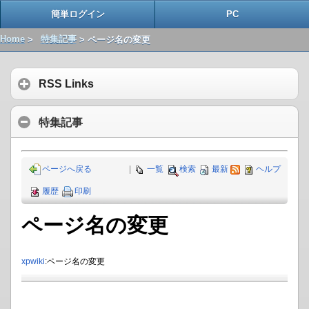
簡単ログイン
PC
Home
>
特集記事
> ページ名の変更
RSS Links
特集記事
ページへ戻る
|
一覧
検索
最新
ヘルプ
履歴
印刷
ページ名の変更
xpwiki
:ページ名の変更