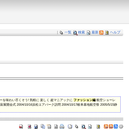
|
一覧
検索
最新
ヘルプ
ーを味わい尽くそう! 気軽に 楽しく 超マニアックに
ファッション編
航空ショーレ
宙展開会式 2004/10/16浜松エアパーク訪問 2004/10/17岐阜基地航空祭 2005/5/15静