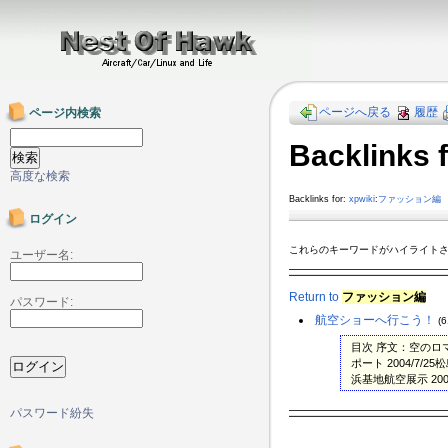
ページへ戻る
履歴
ページ内検索
Backlink
高度な検索
Backlinks for:
xpwiki
:
ファッション編
ログイン
これらのキーワードがハイライト
ユーザー名:
Return to
ファッション編
パスワード:
航空ショーへ行こう！
(
目次 序文：空のロ
ポート 2004/7/2
浜基地航空展示 200
パスワード紛失