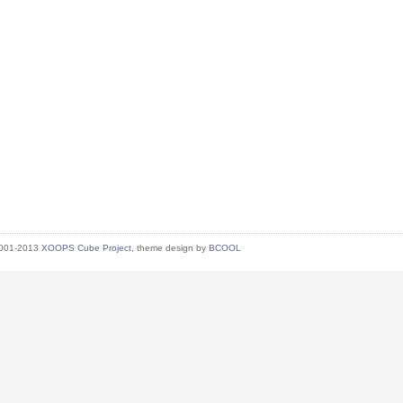
2001-2013
XOOPS Cube Project
, theme design by
BCOOL