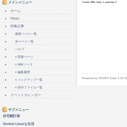
メインメニュー
Counter: 8891, today: 1, yesterday: 0
ホーム
News
特集記事
最新ページ一覧
全ページ一覧
ヘルプ
» 関連ページ
» Wikiソース
» 編集履歴
Powered by XOOPS Cube 2.2© 
» バックアップ一覧
» 添付ファイル一覧
イベントカレンダー
サブメニュー
自宅鯖計画
Gentoo Linuxな生活