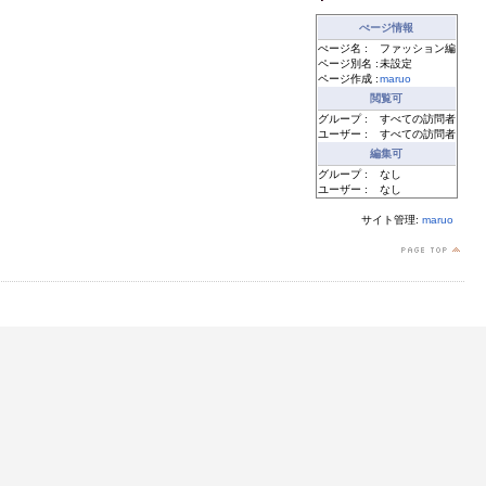
ぺージ情報
ぺージ名 :
ファッション編
ページ別名 :
未設定
ページ作成 :
maruo
閲覧可
グループ :
すべての訪問者
ユーザー :
すべての訪問者
編集可
グループ :
なし
ユーザー :
なし
サイト管理:
maruo