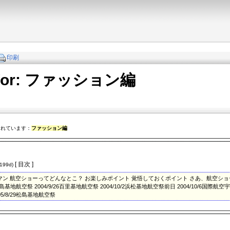
印刷
s for: ファッション編
されています：
ファッション編
[ 目次 ]
6199d)
マン 航空ショーってどんなとこ？ お楽しみポイント 覚悟しておくポイント さあ、航空ショ
5松島基地航空祭 2004/9/26百里基地航空祭 2004/10/2浜松基地航空祭前日 2004/10/6国際航空宇
5/8/29松島基地航空祭