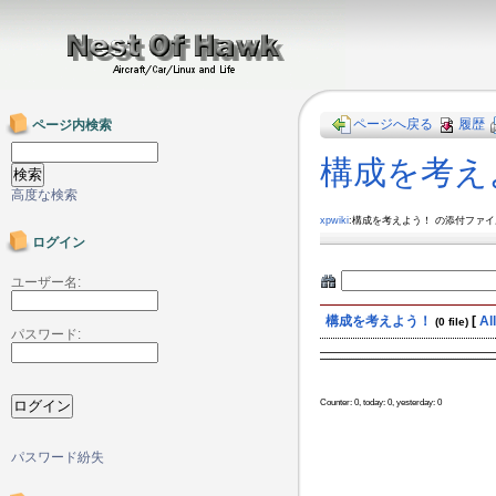
ページへ戻る
履歴
ページ内検索
構成を考え
高度な検索
xpwiki
:構成を考えよう！ の添付ファ
ログイン
ユーザー名:
構成を考えよう！
[
Al
(0 file)
パスワード:
Counter: 0, today: 0, yesterday: 0
パスワード紛失