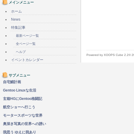
メインメニュー
ホーム
News
特集記事
最新ページ一覧
全ページ一覧
ヘルプ
Powered by XOOPS Cube 2.2© 
イベントカレンダー
サブメニュー
自宅鯖計画
Gentoo Linuxな生活
玄箱HGにGentoo格闘記
航空ショーへ行こう
モータースポーツな世界
奥深き写真の世界への誘い
我思う ゆえに我あり