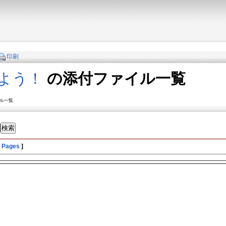
印刷
よう！
の添付ファイル一覧
イル一覧
l Pages
]