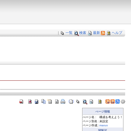
|
一覧
検索
最新
ヘルプ
ぺージ情報
ぺージ名 :
構成を考えよう！
ページ別名 :
未設定
ページ作成 :
maruo
閲覧可