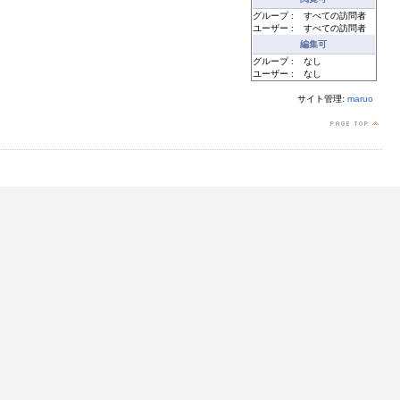
グループ :
すべての訪問者
ユーザー :
すべての訪問者
編集可
グループ :
なし
ユーザー :
なし
サイト管理:
maruo