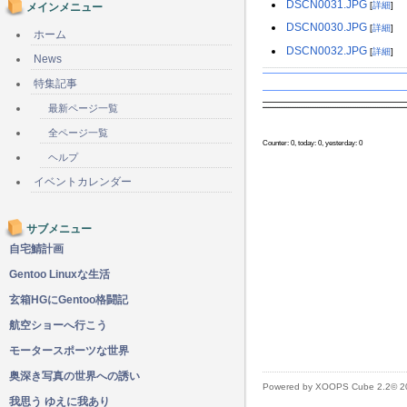
DSCN0031.JPG
[
詳細
]
メインメニュー
DSCN0030.JPG
[
詳細
]
ホーム
DSCN0032.JPG
[
詳細
]
News
特集記事
最新ページ一覧
全ページ一覧
Counter: 0, today: 0, yesterday: 0
ヘルプ
イベントカレンダー
サブメニュー
自宅鯖計画
Gentoo Linuxな生活
玄箱HGにGentoo格闘記
航空ショーへ行こう
モータースポーツな世界
奥深き写真の世界への誘い
Powered by XOOPS Cube 2.2© 
我思う ゆえに我あり