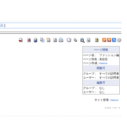
表示
]
ぺージ情報
ぺージ名 :
ファッション編
ページ別名 :
未設定
ページ作成 :
maruo
閲覧可
グループ :
すべての訪問者
ユーザー :
すべての訪問者
編集可
グループ :
なし
ユーザー :
なし
サイト管理:
maruo