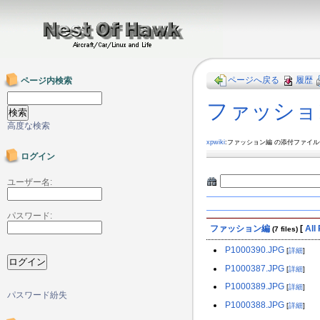
ページへ戻る
履歴
ページ内検索
ファッショ
高度な検索
xpwiki
:ファッション編 の添付ファイ
ログイン
ユーザー名:
パスワード:
ファッション編
[
All
(7 files)
P1000390.JPG
[
詳細
]
P1000387.JPG
[
詳細
]
P1000389.JPG
[
詳細
]
パスワード紛失
P1000388.JPG
[
詳細
]