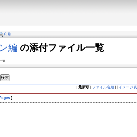
印刷
ン編
の添付ファイル一覧
ル一覧
[
最新順
|
ファイル名順
] [
イメージ
 Pages
]