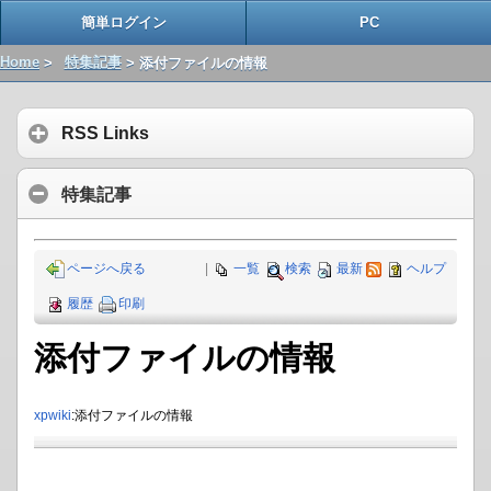
簡単ログイン
PC
Home
>
特集記事
> 添付ファイルの情報
RSS Links
特集記事
ページへ戻る
|
一覧
検索
最新
ヘルプ
履歴
印刷
添付ファイルの情報
xpwiki
:添付ファイルの情報