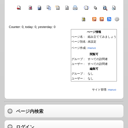
Counter: 0, today: 0, yesterday: 0
ぺージ情報
ぺージ名 :
組み立ててみましょう
ページ別名 :
未設定
ページ作成 :
maruo
閲覧可
グループ :
すべての訪問者
ユーザー :
すべての訪問者
編集可
グループ :
なし
ユーザー :
なし
サイト管理:
maruo
ページ内検索
ログイン