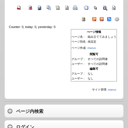
Counter: 0, today: 0, yesterday: 0
ぺージ情報
ぺージ名 :
組み立ててみましょう
ページ別名 :
未設定
ページ作成 :
maruo
閲覧可
グループ :
すべての訪問者
ユーザー :
すべての訪問者
編集可
グループ :
なし
ユーザー :
なし
サイト管理:
maruo
ページ内検索
ログイン