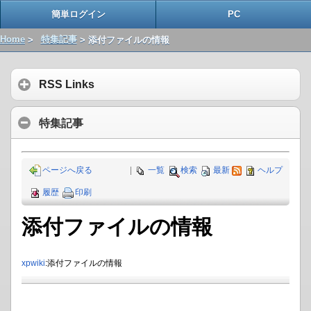
簡単ログイン
PC
Home
>
特集記事
> 添付ファイルの情報
RSS Links
特集記事
ページへ戻る
|
一覧
検索
最新
ヘルプ
履歴
印刷
添付ファイルの情報
xpwiki
:添付ファイルの情報