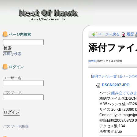
ページへ戻る
履歴
ページ内検索
添付ファイ
高度な検索
xpwiki
:添付ファイルの情報
ログイン
[
添付ファイル一覧
] [
全ページの
ユーザー名:
DSCN0207.JPG
パスワード:
ページ:
組み立ててみま
格納ファイル名:DSCN02
MD5ハッシュ値:bff82622
サイズ:20 KB (20390 b
Content-type:image/jp
登録日時:2009/08/20 00
アクセス数:134
パスワード紛失
所有者:maruo