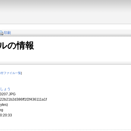
印刷
ルの情報
添付ファイル一覧
]
しょう
07.JPG
b21b2d386ff1f2f436111a1f
ytes)
eg
:20:33