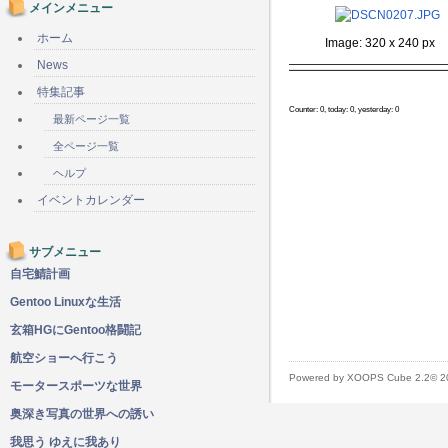
メインメニュー
ホーム
Image: 320 x 240 px
News
特集記事
Counter: 0, today: 0, yesterday: 0
最新ページ一覧
全ページ一覧
ヘルプ
イベントカレンダー
サブメニュー
自宅鯖計画
Gentoo Linuxな生活
玄箱HGにGentoo格闘記
航空ショーへ行こう
Powered by XOOPS Cube 2.2© 
モータースポーツな世界
奥深き写真の世界への誘い
我思う ゆえに我あり