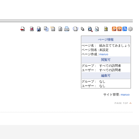
ぺージ情報
ぺージ名 :
組み立ててみましょう
ページ別名 :
未設定
ページ作成 :
maruo
閲覧可
グループ :
すべての訪問者
ユーザー :
すべての訪問者
編集可
グループ :
なし
ユーザー :
なし
サイト管理:
maruo