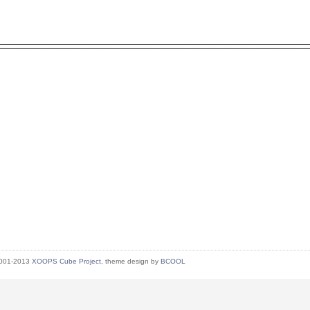
2001-2013
XOOPS Cube Project
, theme design by
BCOOL