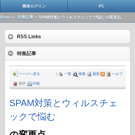
簡単ログイン
PC
Home
>
特集記事
> SPAM対策とウィルスチェックで悩む の変更点
RSS Links
特集記事
ページへ戻る
|
一覧
検索
最新
ヘルプ
履歴
印刷
SPAM対策とウィルスチェ
ックで悩む
の変更点