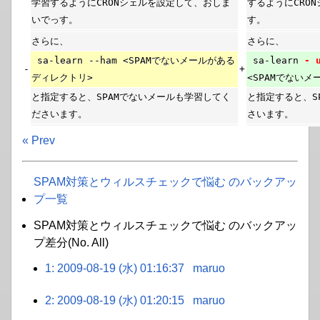
学習するようにCRONシェルを設定して、おしま
するようにCRO
いでっす。
す。
さらに、
さらに、
sa-learn --ham <SPAMでないメールがある
sa-learn
- 
-
+
ディレクトリ>
<SPAMでない
と指定すると、SPAMでないメールも学習してく
と指定すると、S
ださいます。
さいます。
« Prev
SPAM対策とウィルスチェックで悩む のバックアッ
プ一覧
SPAM対策とウィルスチェックで悩む のバックアッ
プ差分(No. All)
1: 2009-08-19 (水) 01:16:37
maruo
2: 2009-08-19 (水) 01:20:15
maruo