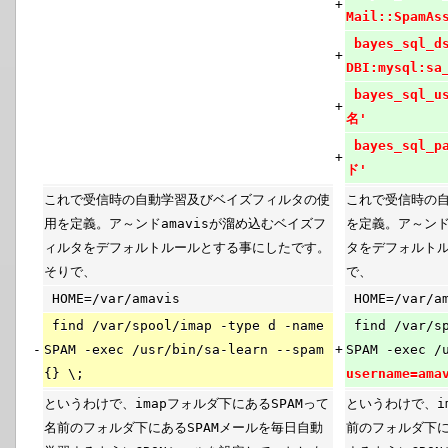
+
Mail::SpamAs
bayes_sq
+
DBI:mysql:sa
bayes_sql_
+
名'
bayes_sql_
+
ド'
これで受信時の自動学習及びベイズフィルタの使
これで受信時の
用を定義。ア～ンドamavisが溜め込むベイズフ
を定義。ア～ンド
ィルタをデフォルトルールとする事にしたです。
タをデフォルト
そりで、
で、
HOME=/var/amavis
HOME=/var/am
find /var/spool/imap -type d -name
find /var/sp
-
SPAM -exec /usr/bin/sa-learn --spam
+
SPAM -exec /
{} \;
username=am
というわけで、imapフォルダ下にあるSPAMって
というわけで、i
名前のフォルダ下にあるSPAMメールを毎日自動
前のフォルダ下に