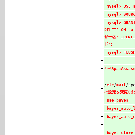
+
mysql> USE 
+
mysql> SOUR
mysql> GRANT
DELETE ON s
+
ザー名' IDENT
ド';
+
mysql> FLUS
+
+
***SpamAssa
+
/
etc
/
mail
/sp
+
の設定を変更(
+
use_ba
+
bayes_auto
+
bayes_auto_
+
bayes_store_