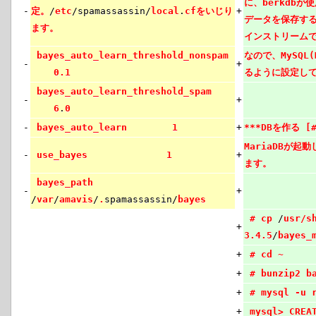
に、berkdb
-
定。
/
etc
/spamassassin/
local
.
cfをいじり
+
データを保存するた
ます。
インストリームで
bayes_auto_learn_threshold_nonspam
なので、MySQL
-
+
0.1
るように設定し
bayes_auto_learn_threshold_spam
-
+
6
.
0
-
bayes_auto_learn 1
+
***DBを作る [#
MariaDBが
-
use_bayes 1
+
ます。
bayes_path
-
+
/
var
/
amavis
/
.
spamassassin/
bayes
# cp
/
usr/s
+
3.4.5
/
bayes_
+
# cd ~
+
# bunzip2 b
+
# mysql -u 
+
mysql> CREA