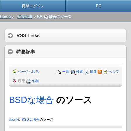
簡単ログイン
PC
Home
>
特集記事
> BSDな場合のソース
RSS Links
特集記事
ページへ戻る
|
一覧
検索
最新
ヘルプ
履歴
印刷
BSDな場合
のソース
xpwiki
:
BSDな場合
のソース