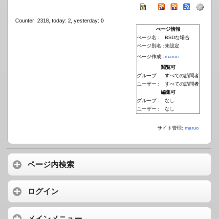
Counter: 2318, today: 2, yesterday: 0
ぺージ情報
ぺージ名 :
BSDな場合
ページ別名 :
未設定
ページ作成 :
maruo
閲覧可
グループ :
すべての訪問者
ユーザー :
すべての訪問者
編集可
グループ :
なし
ユーザー :
なし
サイト管理:
maruo
ページ内検索
ログイン
メインメニュー