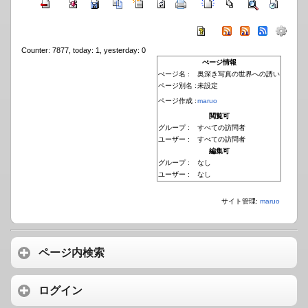
Counter: 7877, today: 1, yesterday: 0
ぺージ情報
ぺージ名 :
奥深き写真の世界への誘い
ページ別名 :
未設定
ページ作成 :
maruo
閲覧可
グループ :
すべての訪問者
ユーザー :
すべての訪問者
編集可
グループ :
なし
ユーザー :
なし
サイト管理:
maruo
ページ内検索
ログイン