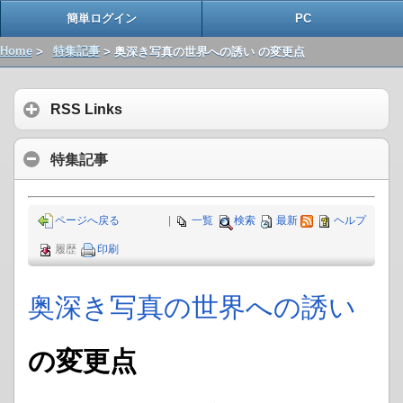
簡単ログイン
PC
Home
>
特集記事
> 奥深き写真の世界への誘い の変更点
RSS Links
特集記事
ページへ戻る
|
一覧
検索
最新
ヘルプ
履歴
印刷
奥深き写真の世界への誘い
の変更点