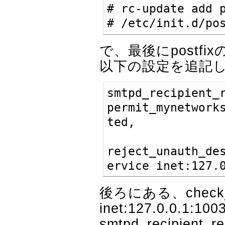
# rc-update add p
# /etc/init.d/po
で、最後にpostfixの設
以下の設定を追記
smtpd_recipient_r
permit_mynetwork
ted, 

reject_unauth_de
ervice inet:127.
後ろにある、check_po
inet:127.0.0.1
smtpd_recipien