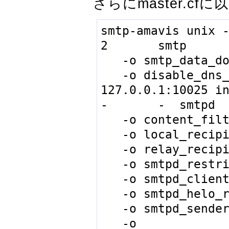
さらにmaster.cf
smtp-amavis unix -   
2       smtp

   -o smtp_data_done_timeout=1200

   -o disable_dns_lookups=yes

127.0.0.1:10025 inet 
-       -  smtpd

   -o content_filter=

   -o local_recipient_maps=

   -o relay_recipient_maps=

   -o smtpd_restriction_classes=

   -o smtpd_client_restrictions=

   -o smtpd_helo_restrictions=

   -o smtpd_sender_restrictions=

   -o 