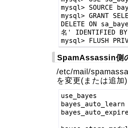
mysql> SOURCE bay
mysql> GRANT SELE
DELETE ON sa_b
名' IDENTIFIED 
mysql> FLUSH PRI
SpamAssassin
/etc/mail/spama
を変更(または追加
use_bayes        
bayes_auto_learn 
bayes_auto_expire