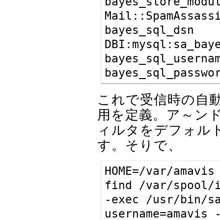
bayes_store_modul
Mail::SpamAssassi
bayes_sql_dsn      
DBI:mysql:sa_baye
bayes_sql_user
bayes_sql_pass
これで受信時の自
用を定義。ア～ンド
ィルタをデフォル
す。そりで、
HOME=/var/amavis

find /var/spool/i
-exec /usr/bin/sa
username=amavis 