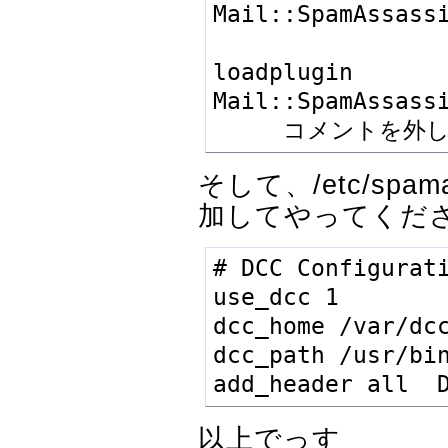
Mail::SpamAssassi
                 
loadplugin 
Mail::SpamAssassi
     コメントを
そして、/etc/spama
加してやってくだ
# DCC Configurati
use_dcc 1

dcc_home /var/dcc
dcc_path /usr/bin
add_header all  
以上でっす