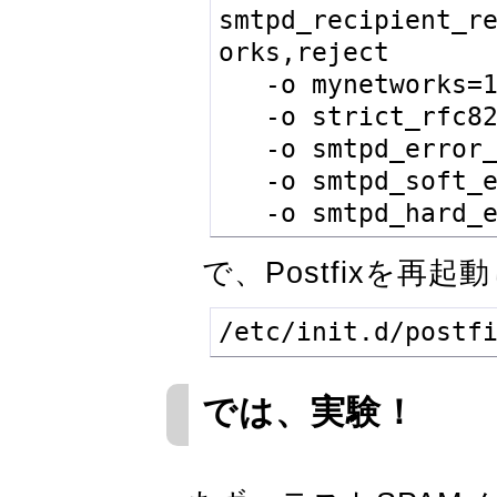
smtpd_recipient_r
orks,reject

   -o mynetworks=127.0.0.0/8

   -o strict_rfc821_envelopes=yes

   -o smtpd_error_sleep_time=0

   -o smtpd_soft_error_limit=1001

   -o smtpd_hard
で、Postfixを再起
/etc/init.d/postf
では、実験！