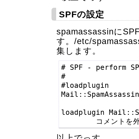
SPFの設定
spamassassin
す。/etc/spamassa
集します。
# SPF - perform SP
#

#loadplugin 
Mail::SpamAssassin
                  ↓
loadplugin Mail::S
        コメント
以上でっす。