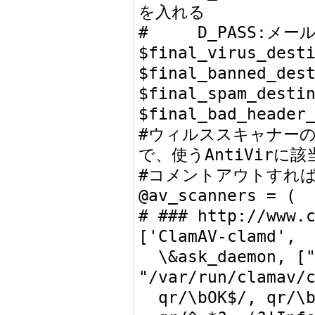
を入れる

#     D_PASS:メ
$final_virus_desti
$final_banned_dest
$final_spam_destin
$final_bad_header_
#ウィルススキャナー
で、使うAntiVirに該
#コメントアウトすれば
@av_scanners = (

# ### http://www.c
['ClamAV-clamd',

  \&ask_daemon, ["CONTSCAN {}\n", 
"/var/run/clamav/c
  qr/\bOK$/, qr/\bFOUND$/,
