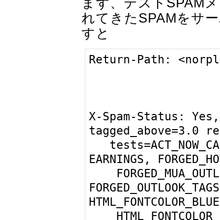
まず、テストSPAM
れてきたSPAMをサ
すと
Return-Path: <norpl
                    
                    
                    
X-Spam-Status: Yes,
tagged_above=3.0 re
   tests=ACT_NOW_CAPS, DOMAIN_4U2, 
EARNINGS, FORGED_HO
    FORGED_MUA_OUTLOOK, 
FORGED_OUTLOOK_TAGS
HTML_FONTCOLOR_BLUE,
    HTML_FONTCOLOR_GREEN, 