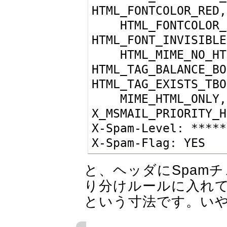
HTML_FONTCOLOR_RED,
    HTML_FONTCOLOR_UNSAFE, HTML_FONT_BIG, 
HTML_FONT_INVISIBLE
    HTML_MIME_NO_HTML_TAG, 
HTML_TAG_BALANCE_BO
HTML_TAG_EXISTS_TBO
    MIME_HTML_ONLY, THIS_AINT_SPAM, 
X_MSMAIL_PRIORITY_H
X-Spam-Level: *****
X-Spam-Flag: YES
と、ヘッダにSpam
り分けルールに入れて
という寸法です。い