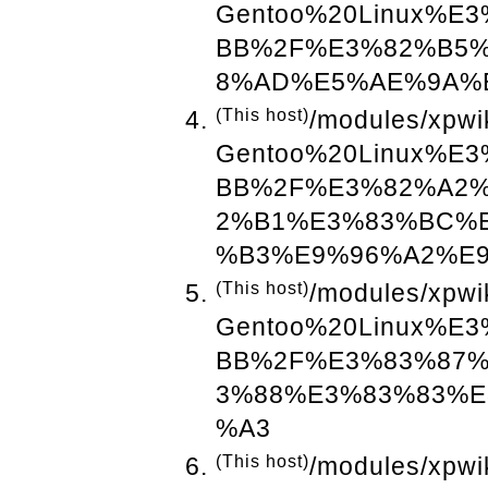
Gentoo%20Linux%
BB%2F%E3%82%B5
8%AD%E5%AE%9A%
(This host)
/modules/xpwi
Gentoo%20Linux%
BB%2F%E3%82%A2
2%B1%E3%83%BC%
%B3%E9%96%A2%E
(This host)
/modules/xpwi
Gentoo%20Linux%
BB%2F%E3%83%87
3%88%E3%83%83%E
%A3
(This host)
/modules/xpwi