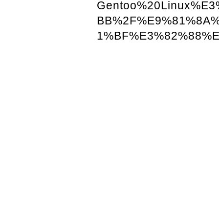
Gentoo%20Linux%
BB%2F%E9%81%8A
1%BF%E3%82%88%E