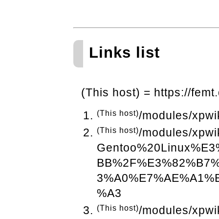
Links list
(This host) = https://femt
(This host)
/modules/xpwik
(This host)
/modules/xpwi
Gentoo%20Linux%
BB%2F%E3%82%B7
3%A0%E7%AE%A1%
%A3
(This host)
/modules/xpwi