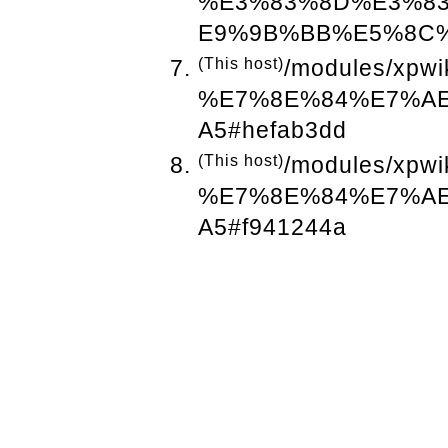
%E3%83%8D%E3%8
E9%9B%BB%E5%8C
(This host)
/modules/xpwi
%E7%8E%84%E7%A
A5#hefab3dd
(This host)
/modules/xpwi
%E7%8E%84%E7%A
A5#f941244a