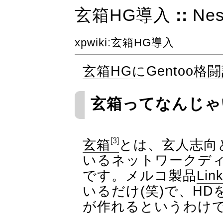
玄箱HG導入
::
Nes
xpwiki
:玄箱HG導入
玄箱HGにGentoo格
玄箱ってなんじゃ
[3]
玄箱
とは、玄人志向
いるネットワークデ
です。メルコ製品
Link
いるだけ(笑)で、H
が作れるというわけ