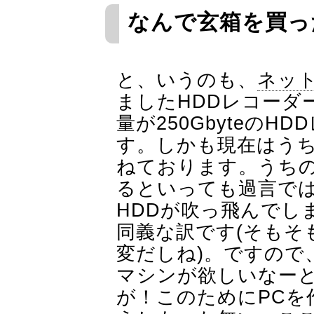
なんで玄箱を買っ
と、いうのも、
ネッ
ましたHDDレコーダ
量が250Gbyteの
す。しかも現在はう
ねております。うち
るといっても過言で
HDDが吹っ飛んでし
同義な訳です(そもそも
変だしね)。ですので
マシンが欲しいなー
が！このためにPCを