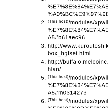
%E7%8E%84%E7%AE
%A0%BC%E9%97%9
(This host)
/modules/xpwi
%E7%8E%84%E7%A
A5#b61aec96
http://www.kuroutoshi
box_hgfset.html
http://buffalo.melcoin
hlan/
(This host)
/modules/xpwi
%E7%8E%84%E7%A
A5#m0314273
(This host)
/modules/xpwi