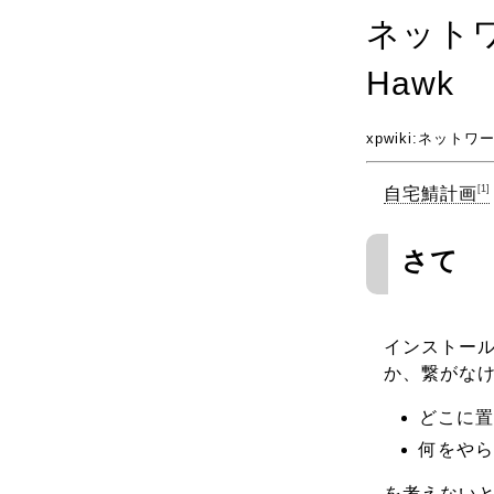
ネット
Hawk
xpwiki
:ネットワ
[1]
自宅鯖計画
さて
インストール
か、繋がな
どこに置
何をやら
を考えない