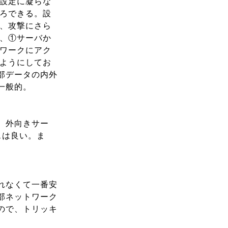
設定に凝らな
ろできる。設
、攻撃にさら
、①サーバか
ワークにアク
ようにしてお
部データの内外
一般的。
、外向きサー
スは良い。ま
れなくて一番安
部ネットワーク
ので、トリッキ