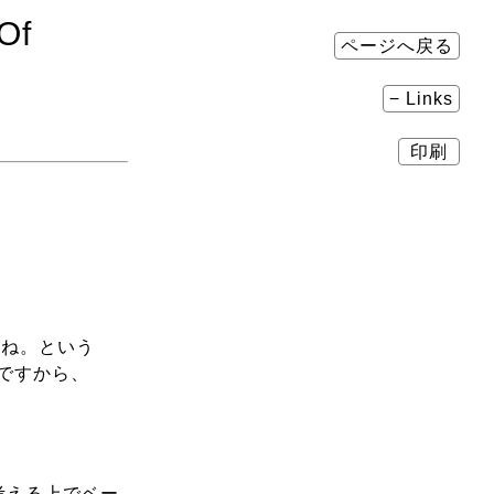
Of
ページへ戻る
− Links
印刷
すね。という
ですから、
考える上でベー