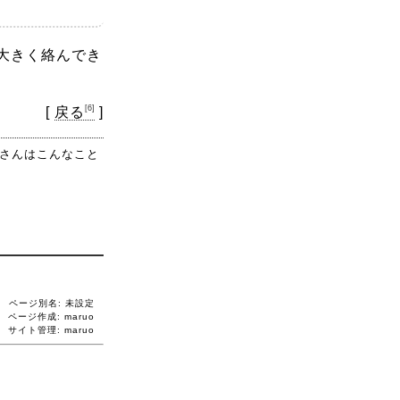
大きく絡んでき
[6]
[
戻る
]
さんはこんなこと
ページ別名: 未設定
ページ作成: maruo
サイト管理:
maruo