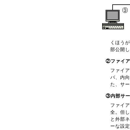
くほうが
部公開し
②ファイ
ファイア
バ、内向
た、サー
③内部サ
ファイア
全。但し
と外部ネ
ーな設定