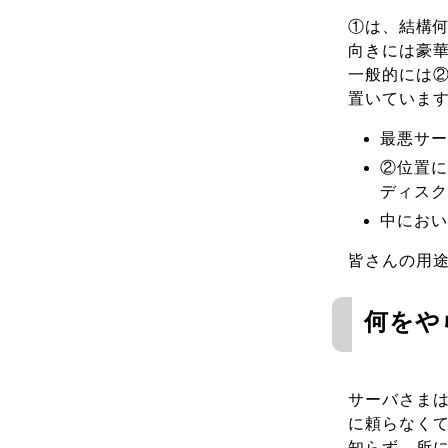
①は、結構
向きには豪
一般的には②
置いていま
最悪サー
②位置に
ディスク
中におい
皆さんの用
何をや
サーバさま
に頼らなくて
知らず、所