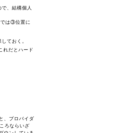
ので、結構個人
ちでは③位置に
保しておく。
これだとハード
と、プロバイダ
ところならいざ
ダウンしている