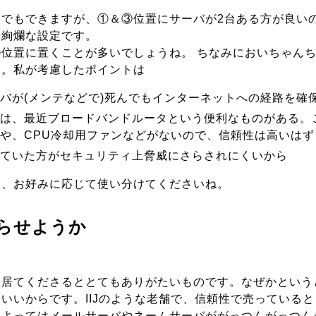
何でもできますが、①＆③位置にサーバが2台ある方が良い
華絢爛な設定です。
位置に置くことが多いでしょうね。 ちなみにおいちゃん
す。私が考慮したポイントは
バが(メンテなどで)死んでもインターネットへの経路を確
は、最近ブロードバンドルータという便利なものがある。
や、CPU冷却用ファンなどがないので、信頼性は高いはず
ていた方がセキュリティ上脅威にさらされにくいから
途、お好みに応じて使い分けてくださいね。
らせようか
は居てくださるととてもありがたいものです。なぜかという
いいからです。IIJのような老舗で、信頼性で売っている
によってはメールサーバやネームサーバががっつんがっつん