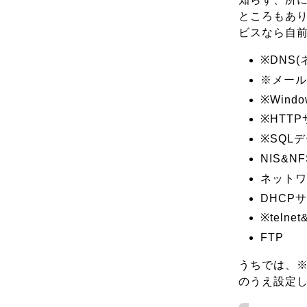
ところもあり
ビスなら自
※DNS
※メール(S
※Win
※HTT
※SQL
NIS&NF
ネットワ
DHCP
※telne
FTP
うちでは、※
のうえ設定